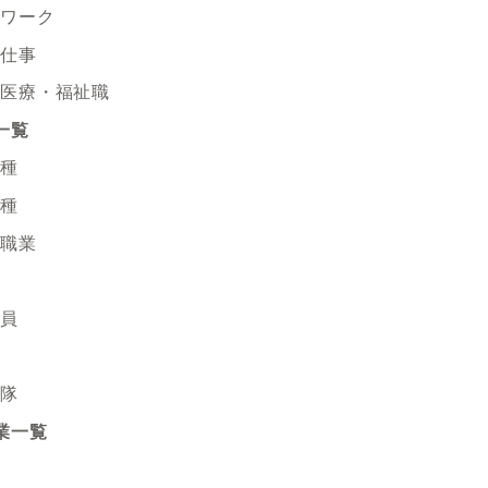
スワーク
の仕事
い医療・福祉職
一覧
職種
職種
い職業
務員
衛隊
業一覧
ア