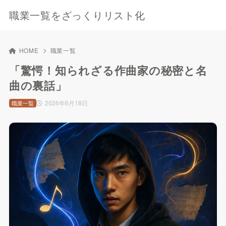
職業一覧をざっくりリスト化
HOME
職業一覧
「驚愕！知られざる作曲家の秘密と名
曲の裏話」
2026年6月18日
職業一覧